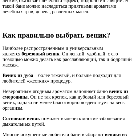
легкие, оказывает лечебный эффект, подобно ингаляции. В
такой бане можно насладиться приятными ароматами
лечебных трав, дерева, различных масел.
Как правильно выбрать веник?
Наиболее распространенным и универсальным
является
березовый веник
. Он легкий, удобный, с его
помощью можно делать как расслабляющий, так и бодрящий
массаж.
Веник из дуба
– более тяжелый, и больше подходит для
любителей «жестких» процедур.
Невероятным ягодным ароматом наполняет баню
веник из
смородины
. Он не так крепок, как дубовый или березовый
веник, однако не менее благотворно воздействует на весь
организм.
Сосновый веник
поможет вылечить многие заболевания
дыхательных путей.
Многие искушенные любители бани выбирают
веники из